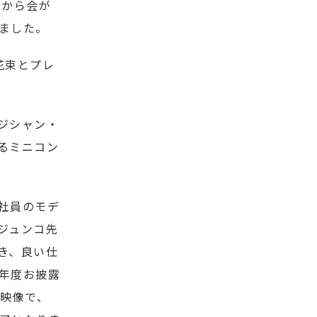
とから会が
ました。
花束とプレ
ジシャン・
るミニコン
社員のモデ
ジュンコ先
き、良い仕
年度お披露
映像で、