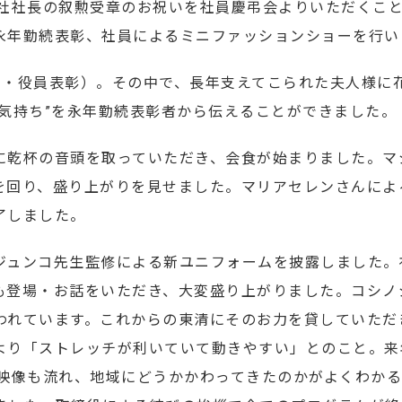
弊社社長の叙勲受章のお祝いを社員慶弔会よりいただくこ
永年勤続表彰、社員によるミニファッションショーを行い
年・役員表彰）。その中で、長年支えてこられた夫人様に
気持ち”を永年勤続表彰者から伝えることができました。
に乾杯の音頭を取っていただき、会食が始まりました。マ
を回り、盛り上がりを見せました。マリアセレンさんによ
了しました。
ュンコ先生監修による新ユニフォームを披露しました。
も登場・お話をいただき、大変盛り上がりました。コシノ
われています。これからの東清にそのお力を貸していただ
より「ストレッチが利いていて動きやすい」とのこと。来
映像も流れ、地域にどうかかわってきたのかがよくわかる