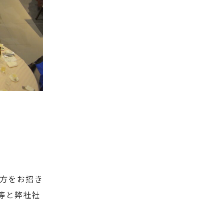
の方をお招き
等と弊社社